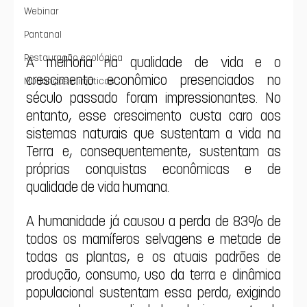
Webinar
Pantanal
Restauração ecológica
A melhoria na qualidade de vida e o 
crescimento econômico presenciados no 
Mudanças climáticas
século passado foram impressionantes. No 
entanto, esse crescimento custa caro aos 
sistemas naturais que sustentam a vida na 
Terra e, consequentemente, sustentam as 
próprias conquistas econômicas e de 
qualidade de vida humana.
A humanidade já causou a perda de 83% de 
todos os mamíferos selvagens e metade de 
todas as plantas, e os atuais padrões de 
produção, consumo, uso da terra e dinâmica 
populacional sustentam essa perda, exigindo 