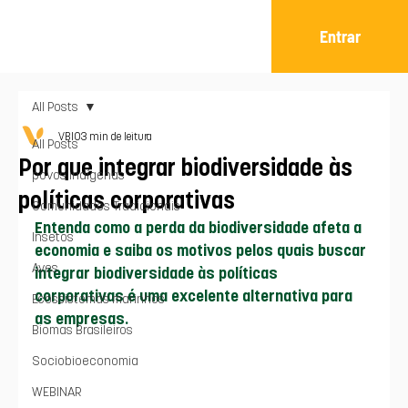
Entrar
All Posts
VBIO
3 min de leitura
All Posts
Por que integrar biodiversidade às
povos indígenas
políticas corporativas
Comunidades Tradicionais
Entenda como a perda da biodiversidade afeta a 
Insetos
economia e saiba os motivos pelos quais buscar 
Aves
integrar biodiversidade às políticas 
corporativas é uma excelente alternativa para 
Ecossistemas marinhos
as empresas.
Biomas Brasileiros
Sociobioeconomia
WEBINAR