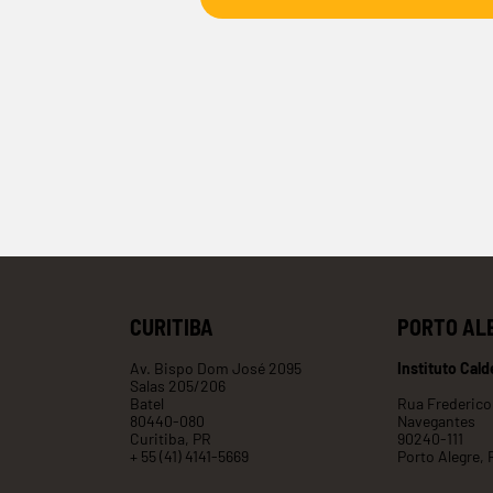
CURITIBA
PORTO AL
Av. Bispo Dom José 2095
Instituto Cald
Salas 205/206
Batel
Rua Frederico
80440-080
Navegantes
Curitiba, PR
90240-111
+ 55 (41) 4141-5669
Porto Alegre, 