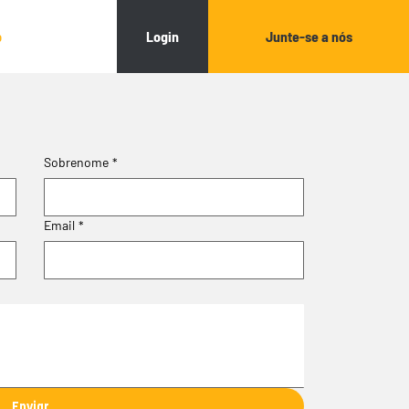
Login
Junte-se a nós
o
Sobrenome
*
Email
*
Enviar