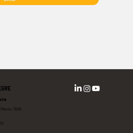
EGRE
eira
 Mentz, 1606
RS