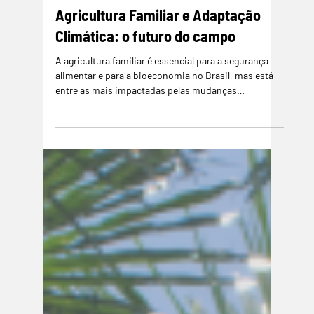
Comunidades Tradicionais
Agricultura Familiar e Adaptação
Climática: o futuro do campo
A agricultura familiar é essencial para a segurança
alimentar e para a bioeconomia no Brasil, mas está
entre as mais impactadas pelas mudanças
climáticas. A transição agroecológica, aliada a
tecnologias sociais como cisternas, conservação do
solo e diversificação produtiva, fortalece a resiliência
dos pequenos produtores, protege a renda, garante o
abastecimento local e preserva a biodiversidade com
potencial bioeconômico.