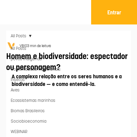
Entrar
All Posts
VBIO
3 min de leitura
All Posts
Homem e biodiversidade: espectador
povos indígenas
ou personagem?
Comunidades Tradicionais
A complexa relação entre os seres humanos e a 
Insetos
biodiversidade — e como entendê-la.
Aves
Ecossistemas marinhos
Biomas Brasileiros
Sociobioeconomia
WEBINAR