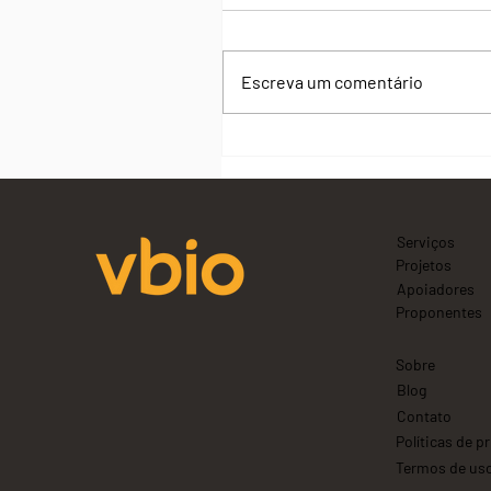
Escreva um comentário
O que significa o Dia da
Sobrecarga da Terra 2026 e 
que ele importa para a
biodiversidade
Serviços
Projetos
Apoiadores
Proponentes
Sobre
Blog
Contato
Políticas de p
Termos de us