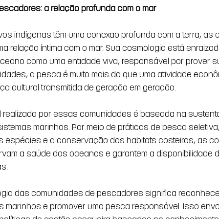
scadores: a relação profunda com o mar  
os indígenas têm uma conexão profunda com a terra, as
 relação íntima com o mar. Sua cosmologia está enraizad
eano como uma entidade viva, responsável por prover sus
dades, a pesca é muito mais do que uma atividade econô
ça cultural transmitida de geração em geração. 
l realizada por essas comunidades é baseada na sustenta
istemas marinhos. Por meio de práticas de pesca seletiva
as espécies e a conservação dos habitats costeiros, as c
vam a saúde dos oceanos e garantem a disponibilidade d
s. 
ogia das comunidades de pescadores significa reconhecer
ts marinhos e promover uma pesca responsável. Isso envo
olíticas de gestão pesqueira baseadas no conhecimento t