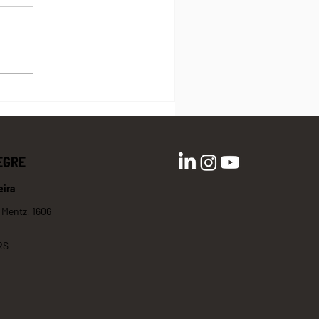
que são Créditos de
odiversidade e como eles
oiam a conservação da
tureza
EGRE
eira
 Mentz, 1606
RS