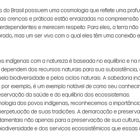
s do Brasil possuem uma cosmologia que reflete uma prof
uas crenças e práticas estão enraizadas na compreensão 
terdependentes e merecem respeito. Para eles, a terra nã
orado, mas um ser vivo com o qual eles têm uma conexão es
s indígenas com a natureza é baseada no equilíbrio e na r
ependem dos recursos naturais para sua subsistência, e
ela biodiversidade e pelos ciclos naturais. A sabedoria in
, por exemplo, é um exemplo notável de como seu conhecim
reservação da saúde e do equilíbrio dos ecossistemas. 
mologia dos povos indígenas, reconhecemos a importância
a perpetuação de suas tradições. A demarcação e preserva
damentais não apenas para a preservação de sua cultura
iodiversidade e dos serviços ecossistêmicos que essas 