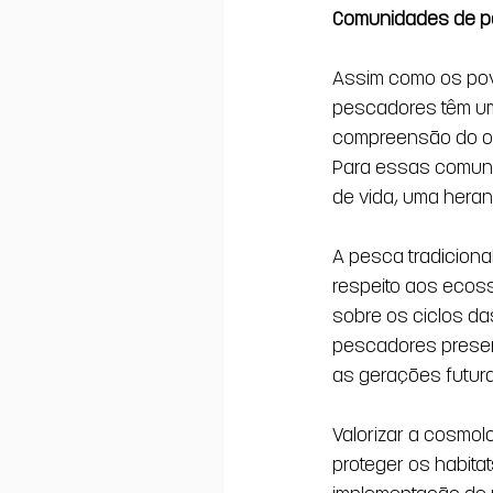
Comunidades de pe
Assim como os pov
pescadores têm uma
compreensão do oc
Para essas comuni
de vida, uma heran
A pesca tradiciona
respeito aos ecoss
sobre os ciclos d
pescadores preser
as gerações futura
Valorizar a cosmol
proteger os habita
implementação de p