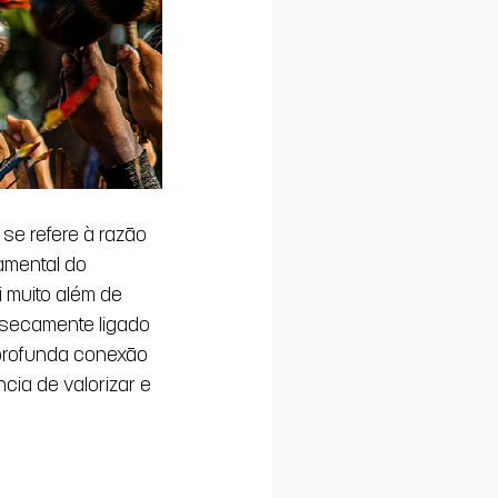
se refere à razão 
amental do 
 muito além de 
nsecamente ligado 
 profunda conexão 
ia de valorizar e 