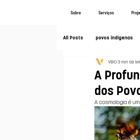
Sobre
Serviços
Proj
All Posts
povos indígenas
VBIO
3 min de lei
Biomas Brasileiros
Soc
A Profun
dos Povo
Mudanças climáticas
A cosmologia é uma