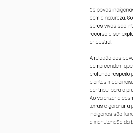
Os povos indígena
com a natureza. S
seres vivos são in
recurso a ser expl
ancestral. 
A relação dos povo
compreendem que d
profundo respeito p
plantas medicinais
contribui para a p
Ao valorizar a cos
terras e garantir 
indígenas são fun
a manutenção da b