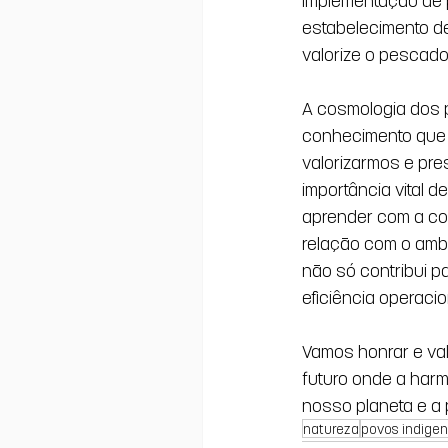
estabelecimento d
valorize o pescado
A cosmologia dos 
conhecimento que n
valorizarmos e pr
importância vital d
aprender com a co
relação com o ambi
não só contribui p
eficiência operacio
Vamos honrar e val
futuro onde a har
nosso planeta e a
natureza
povos indige