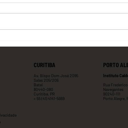
Além do custo: o valor de um
O 
por
produto da sociobioeconomia
Bi
ap
na
CURITIBA
PORTO AL
Av. Bispo Dom José 2095
Instituto Cald
Salas 205/206
Batel
Rua Frederico
80440-080
Navegantes
Curitiba, PR
90240-111
+ 55 (41) 4141-5669
Porto Alegre, 
rivacidade
o