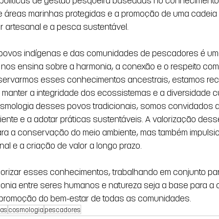
e áreas marinhas protegidas e a promoção de uma cadeia 
r artesanal e a pesca sustentável. 
povos indígenas e das comunidades de pescadores é uma 
os ensina sobre a harmonia, a conexão e o respeito com 
eservarmos esses conhecimentos ancestrais, estamos re
e manter a integridade dos ecossistemas e a diversidade cul
smologia desses povos tradicionais, somos convidados 
ente e a adotar práticas sustentáveis. A valorização de
ara a conservação do meio ambiente, mas também impulsio
nal e a criação de valor a longo prazo. 
orizar esses conhecimentos, trabalhando em conjunto par
monia entre seres humanos e natureza seja a base para a
 promoção do bem-estar de todas as comunidades. 
nas
cosmologia
pescadores