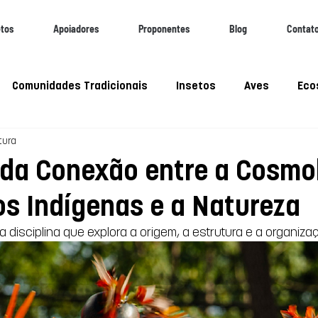
etos
Apoiadores
Proponentes
Blog
Contat
Comunidades Tradicionais
Insetos
Aves
Eco
tura
iobioeconomia
WEBINAR
Webinar
Pantanal
da Conexão entre a Cosmo
s Indígenas e a Natureza
 disciplina que explora a origem, a estrutura e a organiza