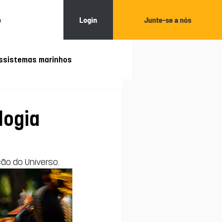
Login
Junte-se a nós
o
ssistemas marinhos
Restauração ecológica
logia
ção do Universo. 