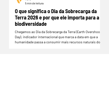
5 min de leitura
O que significa o Dia da Sobrecarga da
A
Terra 2026 e por que ele importa para a
s
biodiversidade
En
da
Chegamos ao Dia da Sobrecarga da Terra (Earth Overshoot
al
Day), indicador internacional que marca a data em que a
humanidade passa a consumir mais recursos naturais do
que o planeta consegue regenerar ao longo de um ano.
Todos os artigos