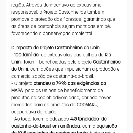
região. Através do incentivo ao extrativismo 
responsável, o Projeto Castanheiros também 
promove a proteção das florestas, garantindo que 
as áreas de castanhais sejam mantidas em pé, 
favorecendo a conservação ambiental.
O impacto do Projeto Castanheiros do Unini 
- 100 famílias
 de extrativistas das calhas do 
Rio 
Unini
 foram  beneficiadas pelo projeto 
Castanheiros 
do Unini
, com ações que impulsionam a produção e 
comercialização de castanha-do-brasil.
- O projeto 
atendeu a 79% das exigências do 
MAPA
 para as usinas de beneficiamento de 
produtos da sociobiodiversidade, abrindo novos 
mercados para os produtos da 
COOMARU
, 
cooperativa da região.
- Ao todo, foram produzidas
4,3 toneladas
 de 
castanha-do-brasil em amêndoa
, com a 
aquisição 
de 13,5 toneladas de castanha bruta
 junto a mais 