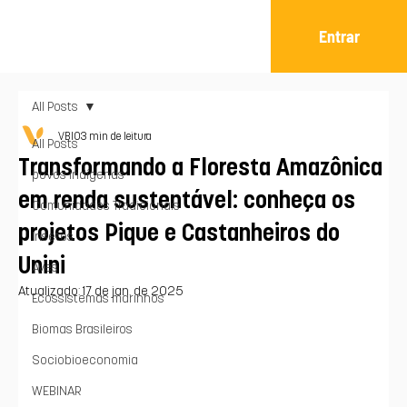
Entrar
All Posts
VBIO
3 min de leitura
All Posts
Transformando a Floresta Amazônica
povos indígenas
em renda sustentável: conheça os
Comunidades Tradicionais
projetos Pique e Castanheiros do
Insetos
Unini
Aves
Atualizado:
17 de jan. de 2025
Ecossistemas marinhos
Biomas Brasileiros
Sociobioeconomia
WEBINAR