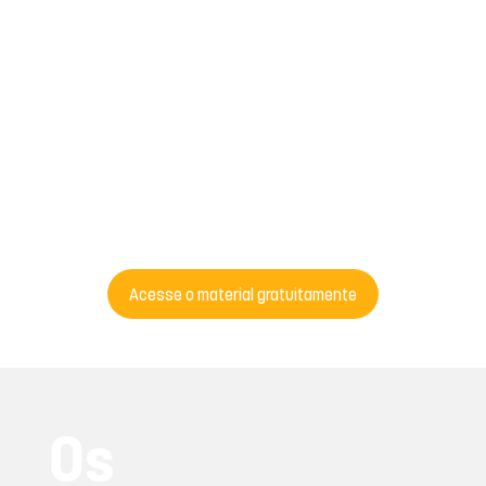
regularização
e repartição
de benefícios
Acesse o material gratuitamente
Os