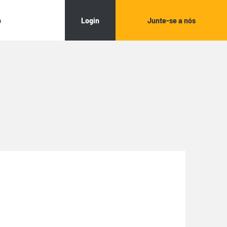
Login
Junte-se a nós
o