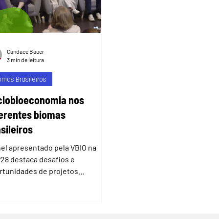
Candace Bauer
3 min de leitura
omas Brasileiros
ciobioeconomia nos
ferentes biomas
sileiros
nel apresentado pela VBIO na
28 destaca desafios e
rtunidades de projetos
lizados em cinco biomas
ileiros. Desenvolver a...