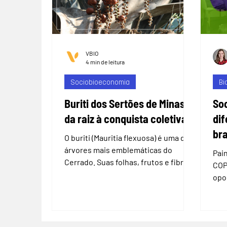
VBIO
4 min de leitura
Sociobioeconomia
Bi
Buriti dos Sertões de Minas:
So
da raiz à conquista coletiva
di
bra
O buriti (Mauritia flexuosa) é uma das
árvores mais emblemáticas do
Pai
Cerrado. Suas folhas, frutos e fibras
COP
sustentam vidas, tradições e
opo
histórias no norte de Minas Gerais.
rea
Mas, para centenas de famílias
bras
agroextrativistas, o buriti é também
sinônimo de trabalho, renda e