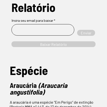
Relatório
Insira seu email para baixar
Enviar
Baixar Relatório
Espécie
Araucária
(Araucaria
angustifolia)
A araucária é uma espécie “Em Perigo” de extinção
(Portaria MMA nº 443, de 17 de dezembro de 2014),