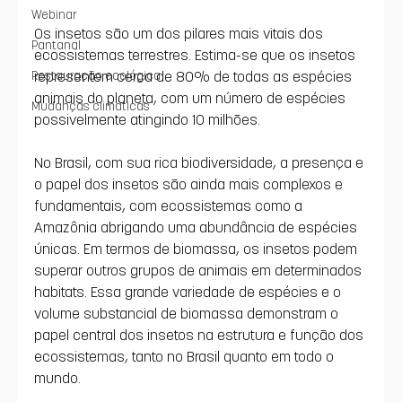
Webinar
Os insetos são um dos pilares mais vitais dos 
Pantanal
ecossistemas terrestres. Estima-se que os insetos 
representem cerca de 80% de todas as espécies 
Restauração ecológica
animais do planeta, com um número de espécies 
Mudanças climáticas
possivelmente atingindo 10 milhões. 
No Brasil, com sua rica biodiversidade, a presença e 
o papel dos insetos são ainda mais complexos e 
fundamentais, com ecossistemas como a 
Amazônia abrigando uma abundância de espécies 
únicas. Em termos de biomassa, os insetos podem 
superar outros grupos de animais em determinados 
habitats. Essa grande variedade de espécies e o 
volume substancial de biomassa demonstram o 
papel central dos insetos na estrutura e função dos 
ecossistemas, tanto no Brasil quanto em todo o 
mundo. 