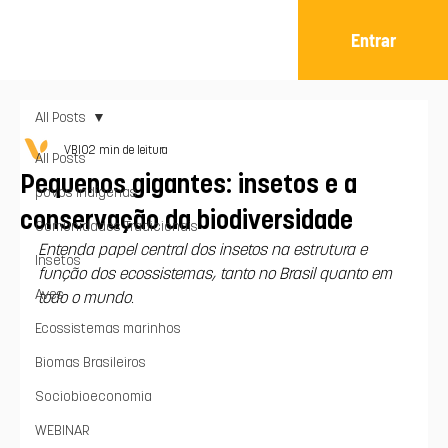
Entrar
All Posts
VBIO
2 min de leitura
All Posts
Pequenos gigantes: insetos e a
povos indígenas
conservação da biodiversidade
Comunidades Tradicionais
Entenda papel central dos insetos na estrutura e 
Insetos
função dos ecossistemas, tanto no Brasil quanto em 
Aves
todo o mundo.
Ecossistemas marinhos
Biomas Brasileiros
Sociobioeconomia
WEBINAR