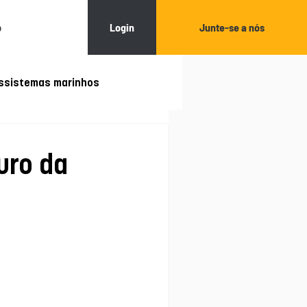
Login
Junte-se a nós
o
ssistemas marinhos
Restauração ecológica
uro da