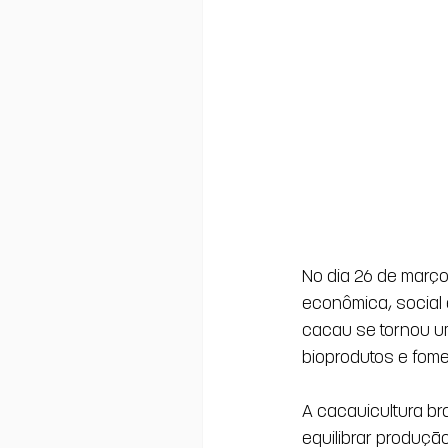
No dia 26 de março
econômica, social e
cacau se tornou u
bioprodutos e fome
A cacauicultura b
equilibrar produçã