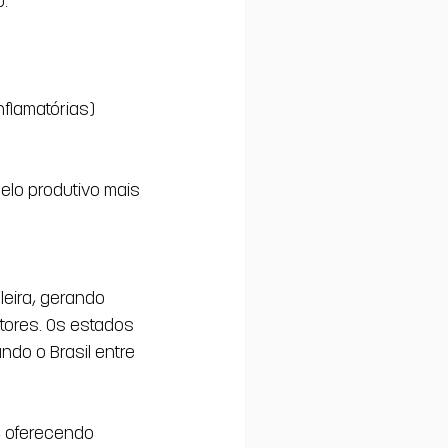
:
nflamatórias)
elo produtivo mais 
ira, gerando 
tores. Os estados 
do o Brasil entre 
, oferecendo 