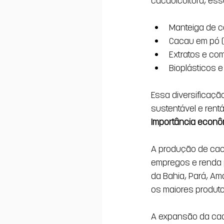
cacauicultura, ess
Manteiga de ca
Cacau em pó (
Extratos e com
Bioplásticos e
Essa diversificaçã
sustentável e rentá
Importância econôm
A produção de cac
empregos e renda p
da Bahia, Pará, Am
os maiores produto
A expansão da caca