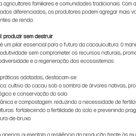
 agricultores familiares e comunidades tradicionais. Com 
ados diferenciados, os produtores podem agregar mais va
ontes de renda.
: produzir sem destruir
é um pilar essencial para o futuro da cacauicultura. O man
rodutividade sem comprometer os recursos naturais, prom
odiversidade e a regeneração dos ecossistemas.
s práticas adotadas, destacam-se:
ca: cultivo do cacau sob a sombra de árvores nativas, p
ológico e conservação do solo
nica e compostagem: reduzindo a necessidade de fertiliz
turas: fortalecendo a fertilidade do solo e prevenindo pra
ura-de-bruxa
o apenas aumentam a resiliência da produção frente às m