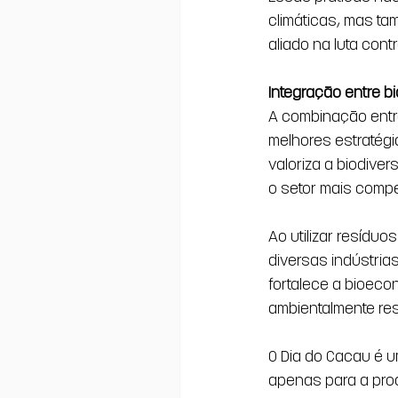
climáticas, mas ta
aliado na luta con
Integração entre b
A combinação entr
melhores estratégi
valoriza a biodive
o setor mais compet
Ao utilizar resídu
diversas indústria
fortalece a bioeco
ambientalmente re
O Dia do Cacau é u
apenas para a pro