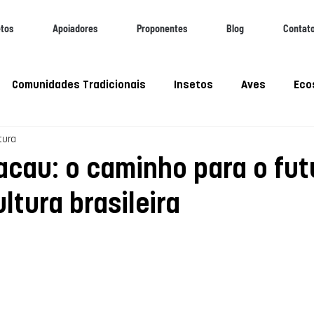
etos
Apoiadores
Proponentes
Blog
Contat
Comunidades Tradicionais
Insetos
Aves
Eco
tura
iobioeconomia
WEBINAR
Webinar
Pantanal
acau: o caminho para o fut
ltura brasileira