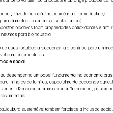
e conceito vai além do chocolate e abrange produtos como
cau (utilizada na indústria cosmética e farmacêutica)
para alimentos funcionais e suplementos)
postos bioativos (com propriedades antioxidantes e anti-i
 insumos para bioindústria
o de usos fortalece a bioeconomia e contribui para um mod
vel para os produtores.
ica e social 
au desempenha um papel fundamental na economia brasile
ara milhares de famílias, especialmente pequenos agricul
azonas e Rondônia lideram a produção nacional, posicionan
res mundiais.
uicultura sustentável também fortalece a inclusão social