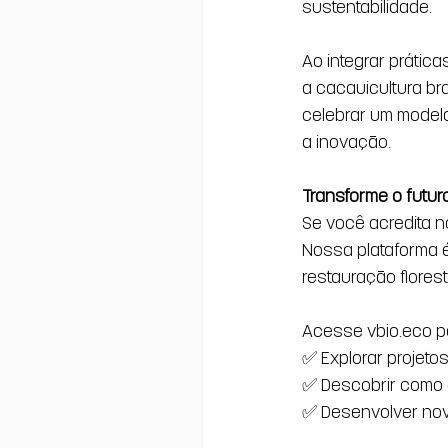
sustentabilidade.
Ao integrar prátic
a cacauicultura bra
celebrar um modelo
a inovação.
Transforme o futur
Se você acredita n
Nossa plataforma é 
restauração flores
Acesse 
vbio.eco
 p
✅ Explorar projetos
✅ Descobrir como a
✅ Desenvolver nova