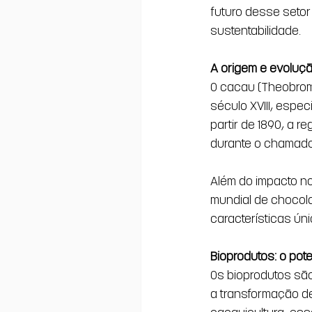
futuro desse setor
sustentabilidade.
A origem e evoluçã
O cacau (Theobroma
século XVIII, espec
partir de 1890, a r
durante o chamado 
Além do impacto no
mundial de chocola
características úni
Bioprodutos: o pot
Os bioprodutos são
a transformação de