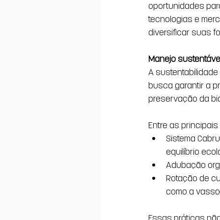
oportunidades para
tecnologias e merc
diversificar suas f
Manejo sustentável
A sustentabilidade 
busca garantir a p
preservação da bi
Entre as principai
Sistema Cabru
equilíbrio ec
Adubação orgâ
Rotação de cul
como a vasso
Essas práticas nã