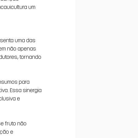
cauicultura um 
esenta uma das 
agem não apenas 
dutores, tornando 
insumos para 
va. Essa sinergia 
lusiva e 
e fruto não 
ção e 