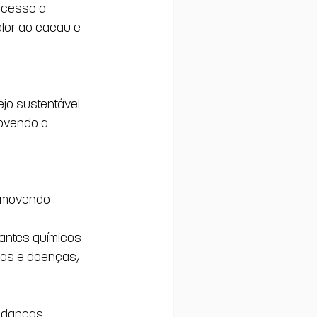
acesso a 
lor ao cacau e 
ejo sustentável 
ovendo a 
romovendo 
antes químicos
gas e doenças, 
udanças 