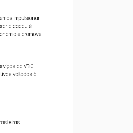
demos impulsionar 
brar o cacau é 
conomia e promove 
rviços da VBIO. 
tivas voltadas à 
asileiras