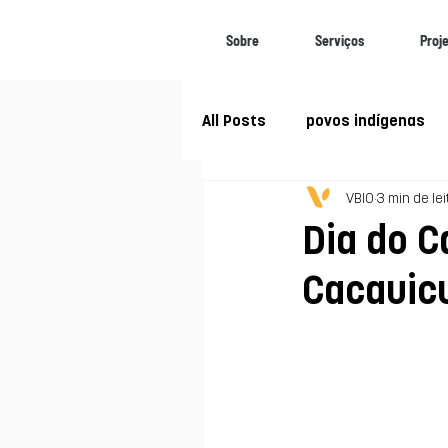
Sobre
Serviços
Proj
All Posts
povos indígenas
VBIO
3 min de lei
Biomas Brasileiros
Soc
Dia do C
Cacauicu
Mudanças climáticas