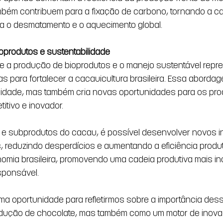
mbém contribuem para a fixação de carbono, tornando a ca
tra o desmatamento e o aquecimento global.
ioprodutos e sustentabilidade
e a produção de bioprodutos e o manejo sustentável repr
as para fortalecer a cacauicultura brasileira. Essa abord
rsidade, mas também cria novas oportunidades para os pro
itivo e inovador.
os e subprodutos do cacau, é possível desenvolver novos 
s, reduzindo desperdícios e aumentando a eficiência produti
nomia brasileira, promovendo uma cadeia produtiva mais inc
sponsável.
ma oportunidade para refletirmos sobre a importância dess
dução de chocolate, mas também como um motor de inova