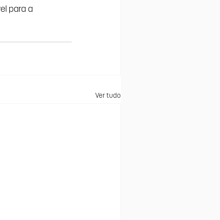
el para a 
Ver tudo