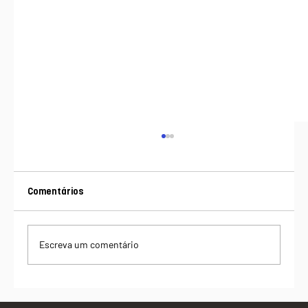
Comentários
Escreva um comentário
Além do custo: o valor de um produto da