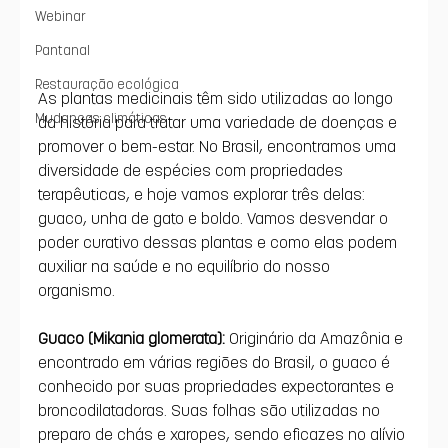
Webinar
Pantanal
Restauração ecológica
As plantas medicinais têm sido utilizadas ao longo 
Mudanças climáticas
da história para tratar uma variedade de doenças e 
promover o bem-estar. No Brasil, encontramos uma 
diversidade de espécies com propriedades 
terapêuticas, e hoje vamos explorar três delas: 
guaco, unha de gato e boldo. Vamos desvendar o 
poder curativo dessas plantas e como elas podem 
auxiliar na saúde e no equilíbrio do nosso 
organismo.
Guaco (Mikania glomerata):
 Originário da Amazônia e 
encontrado em várias regiões do Brasil, o guaco é 
conhecido por suas propriedades expectorantes e 
broncodilatadoras. Suas folhas são utilizadas no 
preparo de chás e xaropes, sendo eficazes no alívio 