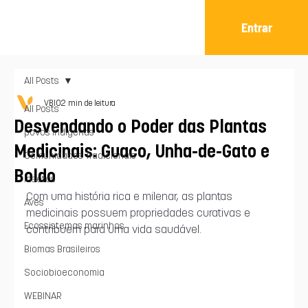
Entrar
All Posts
VBIO
2 min de leitura
All Posts
Desvendando o Poder das Plantas
povos indígenas
Medicinais: Guaco, Unha-de-Gato e
Comunidades Tradicionais
Boldo
Insetos
Com uma história rica e milenar, as plantas 
Aves
medicinais possuem propriedades curativas e 
Ecossistemas marinhos
contribuem para uma vida saudável.
Biomas Brasileiros
Sociobioeconomia
WEBINAR