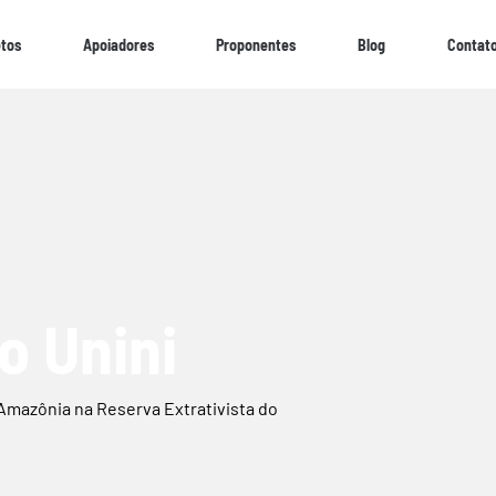
etos
Apoiadores
Proponentes
Blog
Contat
o Unini
 Amazônia na Reserva Extrativista do