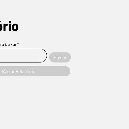
ório
ara baixar
Enviar
Baixar Relatório