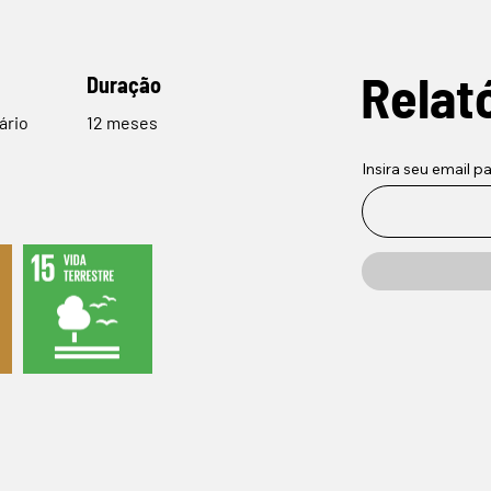
Relat
Duração
ário
12 meses
Insira seu email p