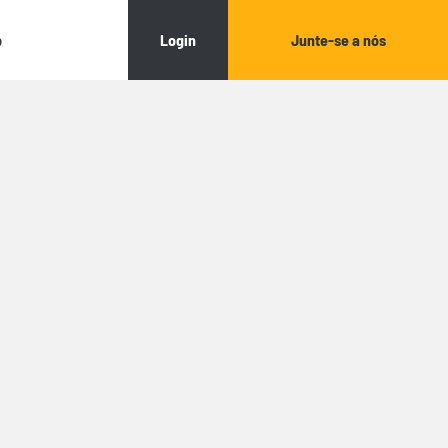
Login
Junte-se a nós
o