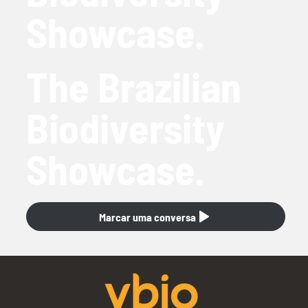
Showcase.
The Brazilian
Biodiversity
Showcase.
Marcar uma conversa