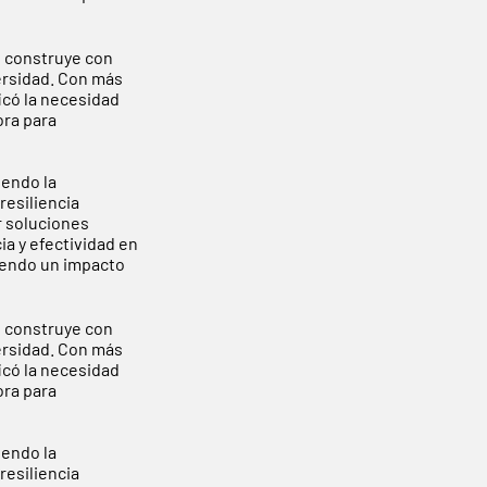
e construye con
versidad. Con más
icó la necesidad
ora para
endo la
resiliencia
r soluciones
a y efectividad en
viendo un impacto
e construye con
versidad. Con más
icó la necesidad
ora para
endo la
resiliencia