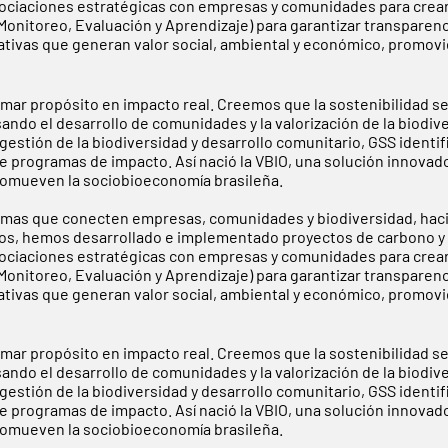
sociaciones estratégicas con empresas y comunidades para crea
nitoreo, Evaluación y Aprendizaje) para garantizar transparenci
iativas que generan valor social, ambiental y económico, promo
rmar propósito en impacto real. Creemos que la sostenibilidad s
sando el desarrollo de comunidades y la valorización de la biodi
estión de la biodiversidad y desarrollo comunitario, GSS identif
e programas de impacto. Así nació la VBIO, una solución innovad
 promueven la sociobioeconomía brasileña.
mas que conecten empresas, comunidades y biodiversidad, haci
 años, hemos desarrollado e implementado proyectos de carbono y 
sociaciones estratégicas con empresas y comunidades para crea
nitoreo, Evaluación y Aprendizaje) para garantizar transparenci
iativas que generan valor social, ambiental y económico, promo
rmar propósito en impacto real. Creemos que la sostenibilidad s
sando el desarrollo de comunidades y la valorización de la biodi
estión de la biodiversidad y desarrollo comunitario, GSS identif
e programas de impacto. Así nació la VBIO, una solución innovad
 promueven la sociobioeconomía brasileña.