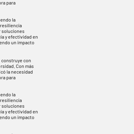
ora para
endo la
resiliencia
r soluciones
a y efectividad en
viendo un impacto
e construye con
versidad. Con más
icó la necesidad
ora para
endo la
resiliencia
r soluciones
a y efectividad en
viendo un impacto