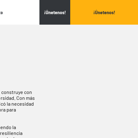
¡Únetenos!
¡Únetenos!
¡Únetenos!
¡Únetenos!
to
to
e construye con
versidad. Con más
icó la necesidad
ora para
endo la
resiliencia