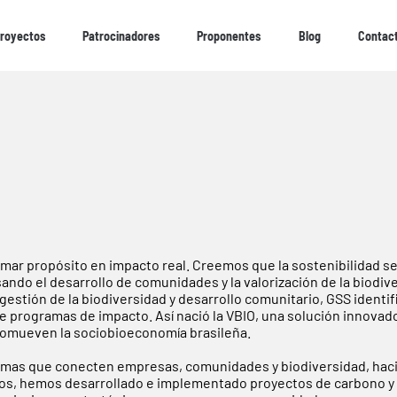
royectos
royectos
Patrocinadores
Patrocinadores
Proponentes
Proponentes
Blog
Blog
Contac
Contac
rmar propósito en impacto real. Creemos que la sostenibilidad s
sando el desarrollo de comunidades y la valorización de la biodi
estión de la biodiversidad y desarrollo comunitario, GSS identif
e programas de impacto. Así nació la VBIO, una solución innovad
 promueven la sociobioeconomía brasileña.
mas que conecten empresas, comunidades y biodiversidad, haci
 años, hemos desarrollado e implementado proyectos de carbono y 