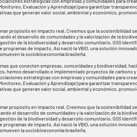
sociaciones estratégicas con empresas y comunidades para crea
nitoreo, Evaluación y Aprendizaje) para garantizar transparenci
iativas que generan valor social, ambiental y económico, promo
rmar propósito en impacto real. Creemos que la sostenibilidad s
sando el desarrollo de comunidades y la valorización de la biodi
estión de la biodiversidad y desarrollo comunitario, GSS identif
e programas de impacto. Así nació la VBIO, una solución innovad
 promueven la sociobioeconomía brasileña.
mas que conecten empresas, comunidades y biodiversidad, haci
 años, hemos desarrollado e implementado proyectos de carbono y 
sociaciones estratégicas con empresas y comunidades para crea
nitoreo, Evaluación y Aprendizaje) para garantizar transparenci
iativas que generan valor social, ambiental y económico, promo
rmar propósito en impacto real. Creemos que la sostenibilidad s
sando el desarrollo de comunidades y la valorización de la biodi
estión de la biodiversidad y desarrollo comunitario, GSS identif
e programas de impacto. Así nació la VBIO, una solución innovad
 promueven la sociobioeconomía brasileña.