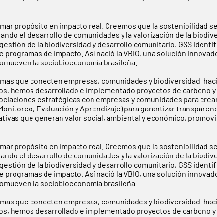
rmar propósito en impacto real. Creemos que la sostenibilidad s
sando el desarrollo de comunidades y la valorización de la biodi
estión de la biodiversidad y desarrollo comunitario, GSS identif
e programas de impacto. Así nació la VBIO, una solución innovad
 promueven la sociobioeconomía brasileña.
mas que conecten empresas, comunidades y biodiversidad, haci
 años, hemos desarrollado e implementado proyectos de carbono y 
sociaciones estratégicas con empresas y comunidades para crea
nitoreo, Evaluación y Aprendizaje) para garantizar transparenci
iativas que generan valor social, ambiental y económico, promo
rmar propósito en impacto real. Creemos que la sostenibilidad s
sando el desarrollo de comunidades y la valorización de la biodi
estión de la biodiversidad y desarrollo comunitario, GSS identif
e programas de impacto. Así nació la VBIO, una solución innovad
 promueven la sociobioeconomía brasileña.
mas que conecten empresas, comunidades y biodiversidad, haci
 años, hemos desarrollado e implementado proyectos de carbono y 