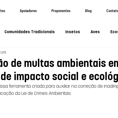
etos
Apoiadores
Proponentes
Blog
Contat
Comunidades Tradicionais
Insetos
Aves
Eco
tura
iobioeconomia
WEBINAR
Webinar
Pantanal
ão de multas ambientais e
 de impacto social e ecoló
essa 
ferramenta criada para auxiliar na correção de inadim
icação da Lei de Crimes Ambientais.