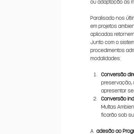
ou adaptação às m
Paralisado nos últ
em projetos ambien
aplicadas retornem
Junto com o sistem
procedimentos admi
modalidades:
Conversão dir
preservação, 
apresentar seu
Conversão ind
Multas Ambient
ficarão sob s
A 
adesão ao Progr