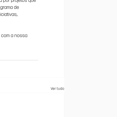
a por projetos que 
ograma de 
ciativas, 
 com a nossa 
Ver tudo