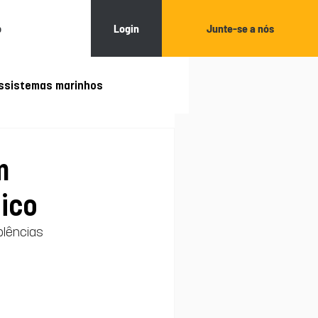
Login
Junte-se a nós
o
ssistemas marinhos
Restauração ecológica
m
gico
plências 