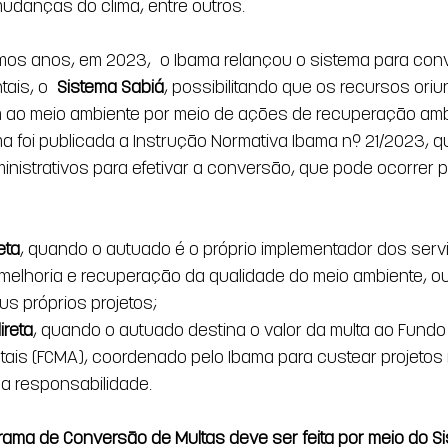
udanças do clima, entre outros.
imos anos, em 2023, o Ibama relançou o sistema para con
tais, o 
Sistema Sabiá
, possibilitando que os recursos ori
 ao meio ambiente por meio de ações de recuperação ambi
a foi publicada a Instrução Normativa Ibama nº 21/2023, q
nistrativos para efetivar a conversão, que pode ocorrer 
eta
, quando o autuado é o próprio implementador dos serv
melhoria e recuperação da qualidade do meio ambiente, ou
s próprios projetos;
ireta
, quando o autuado destina o valor da multa ao Fund
ais (FCMA), coordenado pelo Ibama para custear projetos i
ua responsabilidade.
ama de Conversão de Multas deve ser feita por meio do S