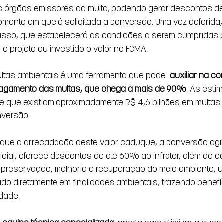
os órgãos emissores da multa, podendo gerar descontos d
ento em que é solicitada a conversão. Uma vez deferida,
sso, que estabelecerá as condições a serem cumpridas p
 o projeto ou investido o valor no FCMA.
ltas ambientais é uma ferramenta que pode 
auxiliar na c
pagamento das multas, que chega a mais de 90%
. As esti
e que existiam aproximadamente R$ 4,6 bilhões em multas
nversão.
 que a arrecadação deste valor caduque, a conversão agil
dicial, oferece descontos de até 60% ao infrator, além de co
a preservação, melhoria e recuperação do meio ambiente, 
do diretamente em finalidades ambientais, trazendo benefíc
dade.