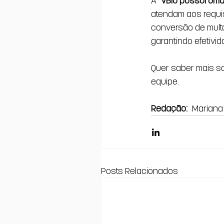
A 
VBIO possui uma
atendam aos requis
conversão de multa
garantindo efetivi
Quer saber mais s
equipe.
Redação:
 Mariana 
Posts Relacionados