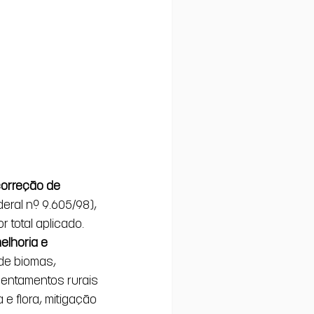
correção de 
deral nº 9.605/98), 
 total aplicado.
lhoria e 
de biomas, 
sentamentos rurais 
e flora, mitigação 