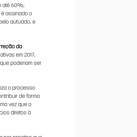
e até 60%, 
 é assinado o 
elo autuado, e 
orreção da 
mativas em 2017, 
 que poderiam ser 
iza o processo 
ntribuir de forma 
uma vez que o 
ios diretos à 