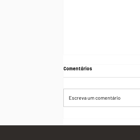
Comentários
Escreva um comentário
O que significa o Dia da
Sobrecarga da Terra 2026 e 
que ele importa para a
biodiversidade