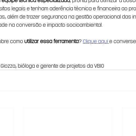
 equipe técnica especializada
, pronta para otimizar a busc
itos legais e tenham aderência técnica e financeira ao pr
s, além de trazer segurança na gestão operacional das ini
dade na conversão e impacto socioambiental. 
obre como 
utilizar essa ferramenta
? 
Clique aqui 
e converse
Giozza, bióloga e gerente de projetos da VBIO 