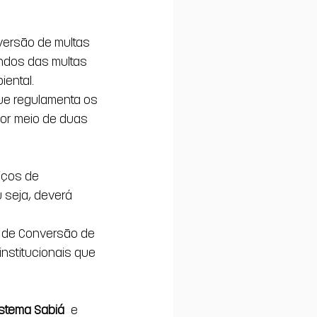
versão de multas 
undos das multas 
ental.
ue regulamenta os 
por meio de duas 
iços de 
 seja, deverá 
o de Conversão de 
nstitucionais que 
istema Sabiá
 e 