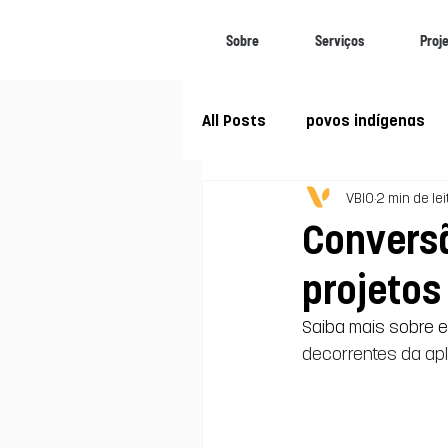
Sobre
Serviços
Proj
All Posts
povos indígenas
VBIO
2 min de lei
Biomas Brasileiros
Soc
Convers
projetos
Mudanças climáticas
Saiba mais sobre 
decorrentes da apl